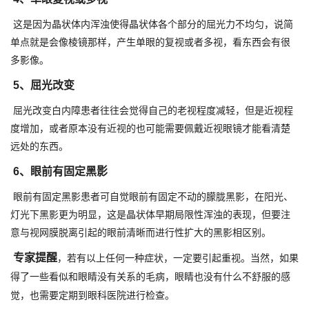
这是因为晶状体内浑浊使得晶状体各个部分的屈光力不均匀，说简
单点就是会像棱镜那样，产生单眼的复视或者多视，看东西会有很
多影像。
5、屈光改变
屈光改变白内障患者往往会觉得自己的老视程度减轻，但是近视程
度增加，或者原本没有近视的也可能需要佩戴近视眼镜才能看清楚
远处的东西。
6、眼前有固定黑影
眼前有固定黑影患者可自觉眼前有固定不动的朦胧黑影，在阳光、
灯光下黑影更为明显，这是晶状体早期局限性浑浊的表现，但要注
意与视网膜脱离引起的眼前清晰而进行性扩大的黑影相区别。
专家提醒
，若有以上任何一种症状，一定要引起重视。当然，如果
得了一些看似和眼睛没有关系的毛病，眼睛也没有什么不舒服的感
觉，也需要定期到眼科医院进行检查。