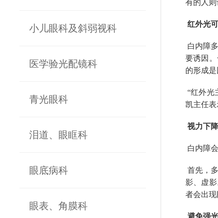
有的人则
红外光可
小儿眼科及斜弱视科
白内障多
要诱因。
医学验光配镜科
的形成是
“红外光
青光眼科
凯主任表
视力下降
泪道、眼眶科
白内障会
眼底病科
首先，多
影、虚影
者会出现
眼表、角膜科
避免强光