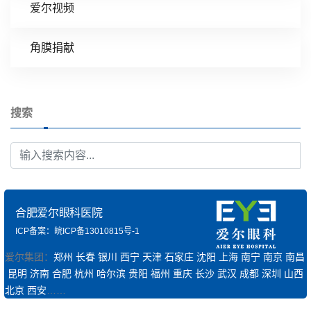
爱尔视频
角膜捐献
搜索
合肥爱尔眼科医院
ICP备案：皖ICP备13010815号-1
爱尔集团：
郑州
长春
银川
西宁
天津
石家庄
沈阳
上海
南宁
南京
南昌
昆明
济南
合肥
杭州
哈尔滨
贵阳
福州
重庆
长沙
武汉
成都
深圳
山西
北京
西安
……