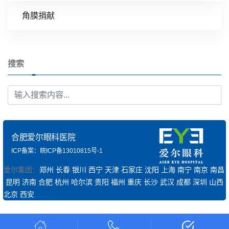
角膜捐献
搜索
合肥爱尔眼科医院
ICP备案：皖ICP备13010815号-1
爱尔集团：
郑州
长春
银川
西宁
天津
石家庄
沈阳
上海
南宁
南京
南昌
昆明
济南
合肥
杭州
哈尔滨
贵阳
福州
重庆
长沙
武汉
成都
深圳
山西
北京
西安
……