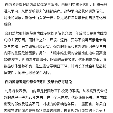
白内障是指眼睛内晶状体发生浑浊，由透明变成不透明，阻碍光线
进入眼内，从而影响视力的眼部疾病。这种眼内晶状体逐渐硬化、
混浊的现象，就像长白头发一样，都是随着年龄增长而自然老化形
成的。
合肥爱尔眼科医院白内障专家刘勇院长介绍，年龄增长是白内障发
病的主要原因，而除此之外，环境、遗传、营养不良等因素也会诱
发白内障。医学研究已经证实，强烈的阳光和紫外线照射是发生白
内障的重要危险因素，另外，人眼中维生素的含量比血液中要高出
30倍左右，但随着年龄增长，眼睛的营养吸收、代谢机能变弱，导
致晶状体营养不良，维生素含量明显下降，时间长了就会引起晶状
体变性，同样也可诱发白内障。
白内障患者是否都会失明？及早治疗可避免
刘勇院长表示，白内障是我国致盲性极高的眼病，从发病到完全成
熟的过程一般为25年左右，也与个人体质、代谢速度有关。白内障
出现的部位及程度不同，对视力的影响也各异。一般而言，如果白
内障导致的浑浊是在晶状体周边部位，患者视力可能暂时不会受明