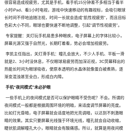
很容易造成视疲劳，尤其是手机，看手机15分钟差不多相当于看半
小时iPad、看1小时电视，游戏中快速移动的有趣视标，会吸引眼球
长时间不停地追随注视，时间一长就会造成“肌性视疲劳”，而且目标
色彩大小不同，眼球也要快速不断地调整，引起“调节性视疲劳”。
专家提醒：关灯玩手机易患多种眼疾，电子屏幕上的字体比较小，
屏幕光源又强于自然光，长期盯着看，势必会增加视疲劳。
李凯主任指出，关灯滑手机：瞳孔会放大，不少人手机、平板一滑
就是2、3小时没休息，不仅眼球易疲劳而加深近视，3C荧幕释出的
热能长时间为眼球吸收，使原本透明的水晶体就像蛋白被煮熟，逐
渐变混浊甚至全白，形成白内障。
手机“夜间模式”未必护眼
一些手机上的夜间模式是否可以保护眼睛不受伤呢？不会。所谓的
夜间模式一般都是根据周围环境的明暗，来适度调节屏幕的亮度。
比如灯光昏暗，电子屏幕就会适度地把光亮调暗，以达到不刺激眼
睛的效果。其实只要屏幕光线强于环境光线，瞳孔就会自动收缩，
睫状肌调解瞳孔大小，眼睛就会有酸痛感。所以，就算是用夜间模