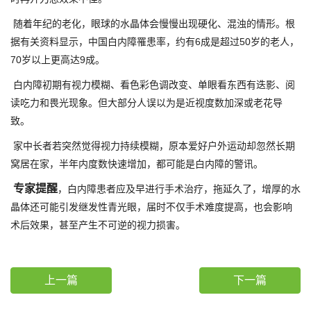
随着年纪的老化，眼球的水晶体会慢慢出现硬化、混浊的情形。根
据有关资料显示，中国白内障罹患率，约有6成是超过50岁的老人，
70岁以上更高达9成。
白内障初期有视力模糊、看色彩色调改变、单眼看东西有迭影、阅
读吃力和畏光现象。但大部分人误以为是近视度数加深或老花导
致。
家中长者若突然觉得视力持续模糊，原本爱好户外运动却忽然长期
窝居在家，半年内度数快速增加，都可能是白内障的警讯。
专家提醒
，白内障患者应及早进行手术治疗，拖延久了，增厚的水
晶体还可能引发继发性青光眼，届时不仅手术难度提高，也会影响
术后效果，甚至产生不可逆的视力损害。
上一篇
下一篇