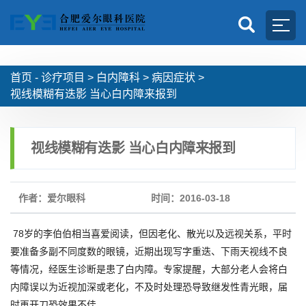
首页 -
诊疗项目
>
白内障科
>
病因症状
>
视线模糊有迭影 当心白内障来报到
视线模糊有迭影 当心白内障来报到
作者：爱尔眼科
时间：2016-03-18
78岁的李伯伯相当喜爱阅读，但因老化、散光以及远视关系，平时
要准备多副不同度数的眼镜，近期出现写字重迭、下雨天视线不良
等情况，经医生诊断是患了白内障。专家提醒，大部分老人会将白
内障误以为近视加深或老化，不及时处理恐导致继发性青光眼，届
时再开刀恐效果不佳。