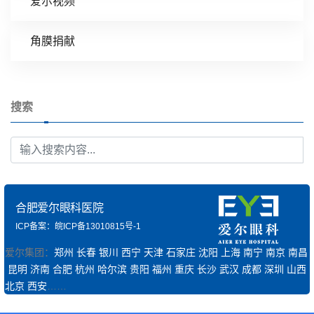
爱尔视频
角膜捐献
搜索
合肥爱尔眼科医院
ICP备案：皖ICP备13010815号-1
爱尔集团：
郑州
长春
银川
西宁
天津
石家庄
沈阳
上海
南宁
南京
南昌
昆明
济南
合肥
杭州
哈尔滨
贵阳
福州
重庆
长沙
武汉
成都
深圳
山西
北京
西安
……