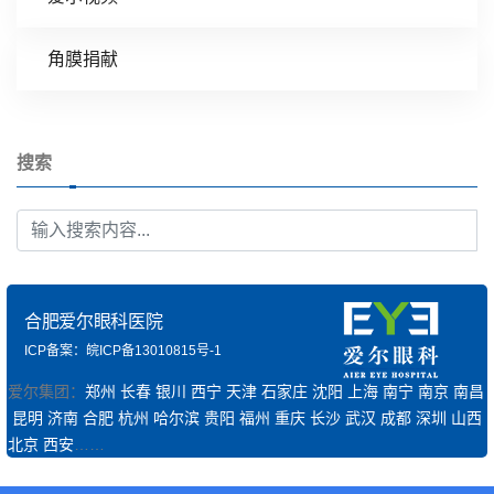
角膜捐献
搜索
合肥爱尔眼科医院
ICP备案：皖ICP备13010815号-1
爱尔集团：
郑州
长春
银川
西宁
天津
石家庄
沈阳
上海
南宁
南京
南昌
昆明
济南
合肥
杭州
哈尔滨
贵阳
福州
重庆
长沙
武汉
成都
深圳
山西
北京
西安
……