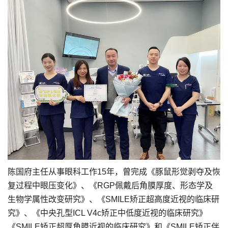
陈国府主任从事眼科工作15年，曾完成《豚鼠形觉剥夺及恢
复过程中眼压变化》、《RGP佩戴后角膜厚度、形态学及
生物学属性改变研究》、《SMILE矫正超高度近视的临床研
究》、《中央孔型ICL V4c矫正中低度近视的临床研究》
《SMILE矫正超厚角膜近视的临床研究》和《SMILE矫正伴