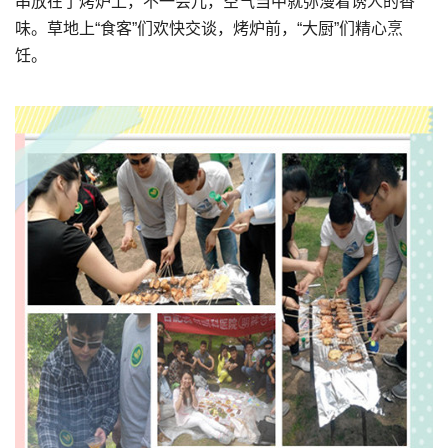
串放在了烤炉上，不一会儿，空气当中就弥漫着诱人的香
味。草地上“食客”们欢快交谈，烤炉前，“大厨”们精心烹
饪。