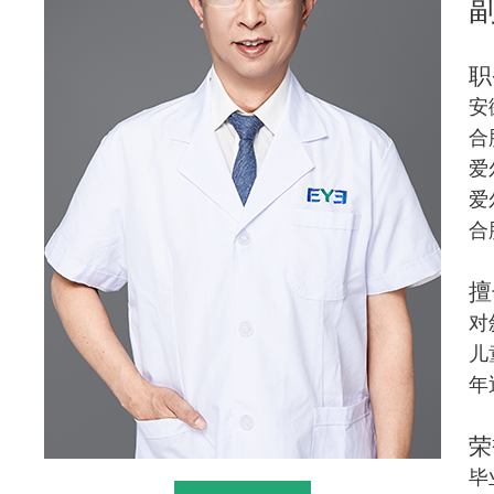
职
安
合
爱
爱
合
擅
对
儿
年
荣
毕