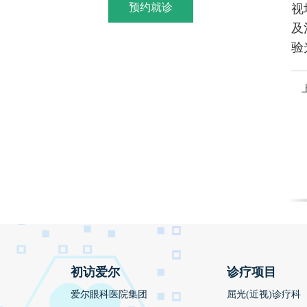
预约就诊
视
及
验
初访爱尔
诊疗项目
爱尔眼科医院集团
屈光(近视)诊疗科