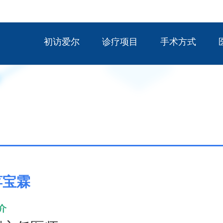
初访爱尔
诊疗项目
手术方式
蒋宝霖
介