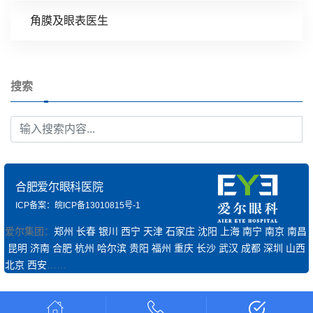
角膜及眼表医生
搜索
合肥爱尔眼科医院
ICP备案：皖ICP备13010815号-1
爱尔集团：
郑州
长春
银川
西宁
天津
石家庄
沈阳
上海
南宁
南京
南昌
昆明
济南
合肥
杭州
哈尔滨
贵阳
福州
重庆
长沙
武汉
成都
深圳
山西
北京
西安
……