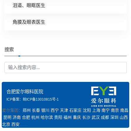
泪道、眼眶医生
角膜及眼表医生
搜索
合肥爱尔眼科医院
ICP备案：皖ICP备13010815号-1
爱尔集团：
郑州
长春
银川
西宁
天津
石家庄
沈阳
上海
南宁
南京
南昌
昆明
济南
合肥
杭州
哈尔滨
贵阳
福州
重庆
长沙
武汉
成都
深圳
山西
北京
西安
……