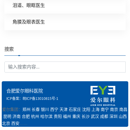
泪道、眼眶医生
角膜及眼表医生
搜索
合肥爱尔眼科医院
ICP备案：皖ICP备13010815号-1
爱尔集团：
郑州
长春
银川
西宁
天津
石家庄
沈阳
上海
南宁
南京
南昌
昆明
济南
合肥
杭州
哈尔滨
贵阳
福州
重庆
长沙
武汉
成都
深圳
山西
北京
西安
……