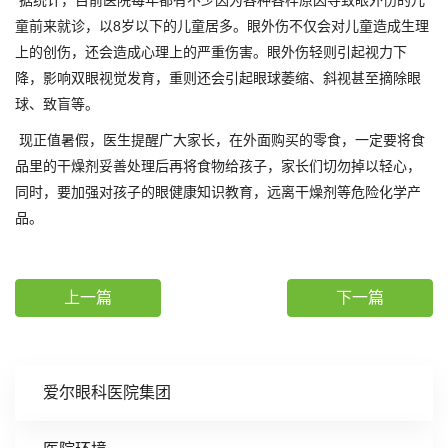
据统计，目前医院每年都有不少因为各种各样原因导致眼外伤的儿
童前来就诊，以8岁以下的儿童居多。眼外伤不仅会对儿童造成生理
上的创伤，还会造成心理上的严重伤害。眼外伤轻则引起视力下
降，影响双眼视觉发育，重则还会引起眼球萎缩、斜视甚至摘除眼
球、致盲等。
现正值暑假，医生提醒广大家长，在外面购买的零食，一定要将食
品里的干燥剂妥善处理后再将食物给孩子，家长们切勿掉以轻心，
同时，要加强对孩子的眼健康知识教育，远离干燥剂等危险化学产
品。
上一篇
下一篇
爱尔眼科医院集团