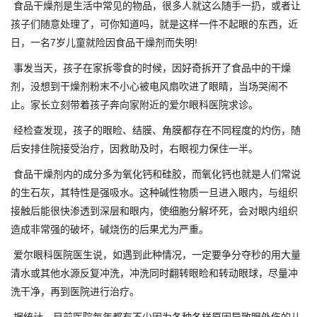
食品干燥剂是生活中常见的物品，很多人就这么随手一扔，或者让
孩子们随意处理了，可你知道吗，就是这样一件不起眼的东西，近
日，一名7岁儿童就险因食品干燥剂而失明!
事发当天，孩子在家拆零食的时候，因好奇拆开了食品中的干燥
剂，没想到干燥剂粉末不小心被电风扇吹进了眼睛，当场哭闹不
止。家长立刻带着孩子奔向家附近的爱尔眼科医院求诊。
经检查发现，孩子的眼睑、结膜、角膜都存在不同程度的灼伤，随
后安排住院接受治疗，因救助及时，右眼视力保住一半。
食品干燥剂内的成分多为氧化钙和硅胶，而氧化钙也就是人们常说
的生石灰，其特性是强吸水。这种碱性物质一旦进入眼内，与组织
接触后能很快渗透到深层和眼内，使细胞分解坏死，会对眼内组织
造成非常强的破坏，碱烧伤的后果尤为严重。
爱尔眼科医院医生说，如遇到此种情况，一定要争分夺秒的用大量
清水或其他水源反复冲洗，冲洗同时翻转眼睑和转动眼球，尽量冲
洗干净，再到医院进行治疗。