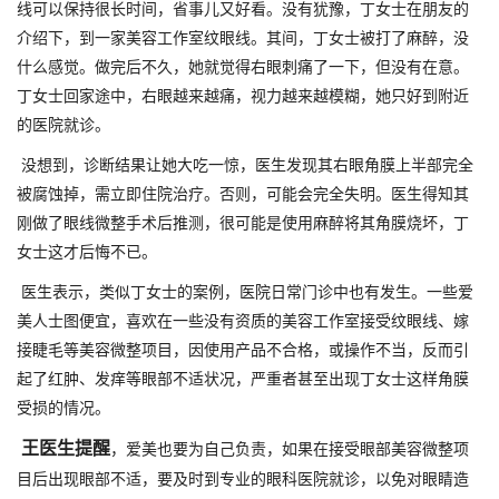
线可以保持很长时间，省事儿又好看。没有犹豫，丁女士在朋友的
介绍下，到一家美容工作室纹眼线。其间，丁女士被打了麻醉，没
什么感觉。做完后不久，她就觉得右眼刺痛了一下，但没有在意。
丁女士回家途中，右眼越来越痛，视力越来越模糊，她只好到附近
的医院就诊。
没想到，诊断结果让她大吃一惊，医生发现其右眼角膜上半部完全
被腐蚀掉，需立即住院治疗。否则，可能会完全失明。医生得知其
刚做了眼线微整手术后推测，很可能是使用麻醉将其角膜烧坏，丁
女士这才后悔不已。
医生表示，类似丁女士的案例，医院日常门诊中也有发生。一些爱
美人士图便宜，喜欢在一些没有资质的美容工作室接受纹眼线、嫁
接睫毛等美容微整项目，因使用产品不合格，或操作不当，反而引
起了红肿、发痒等眼部不适状况，严重者甚至出现丁女士这样角膜
受损的情况。
王医生提醒
，爱美也要为自己负责，如果在接受眼部美容微整项
目后出现眼部不适，要及时到专业的眼科医院就诊，以免对眼睛造