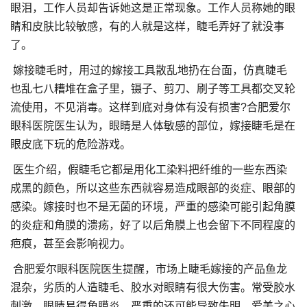
眼泪，工作人员却告诉她这是正常现象。工作人员称她的眼
睛和皮肤比较敏感，有的人就是这样，睫毛弄好了就没事
了。
嫁接睫毛时，用过的嫁接工具散乱地扔在台面，仿真睫毛
也乱七八糟堆在盒子里，镊子、剪刀、刷子等工具都交叉轮
流使用，不见消毒。这样到底对身体有没有损害?合肥爱尔
眼科医院医生认为，眼睛是人体敏感的部位，嫁接睫毛是在
眼皮底下玩的危险游戏。
医生介绍，假睫毛它都是用化工染料把纤维的一些东西染
成黑的颜色，所以这些东西就容易造成眼部的炎症、眼部的
感染。嫁接时也不是无菌的环境，严重的感染可能引起角膜
的炎症和角膜的溃疡，好了以后角膜上也会留下不同程度的
疤痕，甚至会影响视力。
合肥爱尔眼科医院医生提醒，市场上睫毛嫁接的产品鱼龙
混杂，劣质的人造睫毛、胶水对眼睛有很大伤害。常受胶水
刺激，眼睛易得角膜炎，严重的还可能导致失明。爱美之心