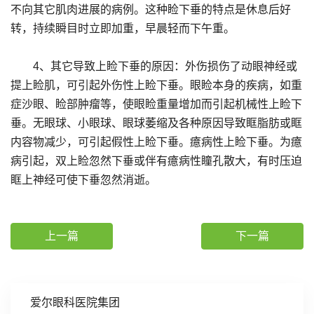
不向其它肌肉进展的病例。这种睑下垂的特点是休息后好
转，持续瞬目时立即加重，早晨轻而下午重。
4、其它导致上睑下垂的原因：外伤损伤了动眼神经或
提上睑肌，可引起外伤性上睑下垂。眼睑本身的疾病，如重
症沙眼、睑部肿瘤等，使眼睑重量增加而引起机械性上睑下
垂。无眼球、小眼球、眼球萎缩及各种原因导致眶脂肪或眶
内容物减少，可引起假性上睑下垂。癔病性上睑下垂。为癔
病引起，双上睑忽然下垂或伴有癔病性瞳孔散大，有时压迫
眶上神经可使下垂忽然消逝。
上一篇
下一篇
爱尔眼科医院集团