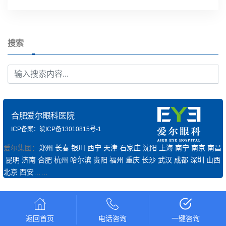
搜索
合肥爱尔眼科医院
ICP备案：皖ICP备13010815号-1
爱尔集团：
郑州
长春
银川
西宁
天津
石家庄
沈阳
上海
南宁
南京
南昌
昆明
济南
合肥
杭州
哈尔滨
贵阳
福州
重庆
长沙
武汉
成都
深圳
山西
北京
西安
……
返回首页
电话咨询
一键咨询