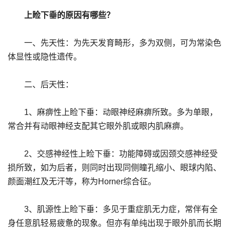
上睑下垂的原因有哪些？
一、先天性：为先天发育畸形，多为双侧，可为常染色
体显性或隐性遗传。
二、后天性：
1、麻痹性上睑下垂：动眼神经麻痹所致。多为单眼，
常合并有动眼神经支配其它眼外肌或眼内肌麻痹。
2、交感神经性上睑下垂：功能障碍或因颈交感神经受
损所致，如为后者，则同时出现同侧瞳孔缩小、眼球内陷、
颜面潮红及无汗等，称为Horner综合征。
3、肌源性上睑下垂：多见于重症肌无力症，常伴有全
身任意肌轻易疲惫的现象。但亦有单纯出现于眼外肌而长期