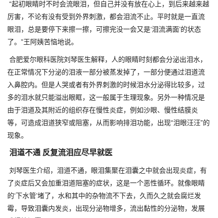
“起初眼睛时不时会流眼泪，但自己并没有放在心上，到后来越来越
厉害，不论有没有受到外界刺激，都会泪流不止。平时就是一直流
眼泪，总是要停下来擦一擦，可擦完没一会又是‘泪流满面’的状态
了。”王阿姨苦恼地说。
合肥爱尔眼科医院刘琴医生解释，人的眼睛时刻都会分泌出泪水，
在正常情况下分泌的泪液一部分被蒸发掉了，一部分便通过泪道流
入鼻腔内。但是人哭或者有外界刺激的时候泪水分泌得比较多，过
多的泪水就只能溢出眼眶，这一般属于生理现象。另外一种情况是
由于泪道及其附近的组织存在慢性炎症，例如沙眼、慢性结膜炎
等，可造成泪道狭窄或阻塞，从而影响排泪功能，出现“泪眼汪汪”的
现象。
泪道不通 反复流泪应尽早就医
刘琴医生介绍，泪道不通，眼泪集聚在泪囊之中就会出现炎症，有
了炎症后又会加重泪道阻塞的症状，这是一个恶性循环。就像眼睛
的‘下水管’堵了，水和其中的杂物流不下去，久而久之就会腐烂发
霉，导致泪囊内发炎，出现分泌物增多，流出黏性的分泌物，发展