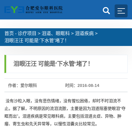
首页 -
诊疗项目
>
泪道、眼眶科
>
泪道疾病
>
泪眼汪汪 可能是‘下水管’堵了！
泪眼汪汪 可能是‘下水管’堵了！
作者：爱尔眼科
时间：2016-08-14
没有沙粒入眼，没有悲伤情绪，没有惺忪困倦，却时不时泪流不
止。据了解，不明原因的流泪流脓，主要是因为泪道阻塞使眼泪“夺
眶而出”。泪道疾病是常见眼科病，主要包括泪道炎症、异物、肿
瘤、寄生虫和先天异常等，以慢性泪囊炎比较常见。