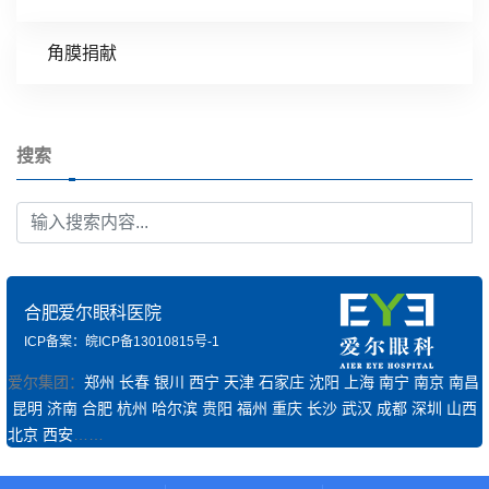
角膜捐献
搜索
合肥爱尔眼科医院
ICP备案：皖ICP备13010815号-1
爱尔集团：
郑州
长春
银川
西宁
天津
石家庄
沈阳
上海
南宁
南京
南昌
昆明
济南
合肥
杭州
哈尔滨
贵阳
福州
重庆
长沙
武汉
成都
深圳
山西
北京
西安
……