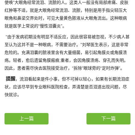
使唤”大眼角经常流泪、流脓的人。这类人一般没有局部疼痛、皮肤
红肿等不适，就是大眼角经常流泪、流脓，特别是用手指尖轻压大
眼角和鼻梁交界处时，可见大量黄色脓液从大眼角流出。这种眼病
就是医学上常说的“慢性泪囊炎”。
“由于发病初期没有明显不适反应，因此很容易被忽视，不少病人甚
至认为这并不是一种眼病，不需要治疗。”刘琴医生表示，这是非常
危险的。充满泪囊的脓液里含有大量细菌，易引起角膜炎或角膜溃
疡。轻者，愈后遗留角膜瘢痕;重者，会因角膜溃疡、穿孔而失明。
因此，患者需尽快去医院接受治疗，“拆除”眼球旁的“定时炸弹”。
提醒
，流泪看起来是件小事，但不可掉以轻心，如果有长期流泪症
状，应该尽早到专业眼科医院检查，弄清楚是否泪道出现问题，尽
快就诊。
上一篇
下一篇