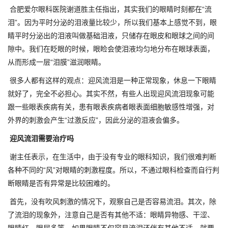
合肥爱尔眼科医院谢道胜主任指出，其实我们的眼睛时刻都在“流
泪”。因为平时分泌的泪液量比较少，所以我们基本上感觉不到，眼
睛平时分泌出的泪液叫做基础泪液，只储存在眼皮和眼球之间的间
隙中。我们在眨眼的时候，眼睑会使泪液均匀地分布在眼球表面，
从而形成一层“泪膜”滋润眼睛。
很多人都有这样的观点：迎风流泪是一种正常现象，休息一下眼睛
就好了，完全不必担心。其实不然，有些人出现迎风流泪现象可能
跟一些眼表疾病有关，患有眼表疾病者眼表面细胞敏感性增强，对
外界的刺激会产生“过激反应”，因此分泌的泪液会偏多。
迎风流泪需要治疗吗
谢主任表示，在生活中，由于没有专业的眼科知识，我们很难判断
各种不同的“风”对眼睛的刺激程度。所以，不通过眼科检查而自行判
断眼睛是否有异常是比较困难的。
首先，没有吹风刺激的情况下，观察自己是否容易流泪。其次，除
了流泪的现象外，注意自己是否有其他不适：眼睛异物感、干涩、