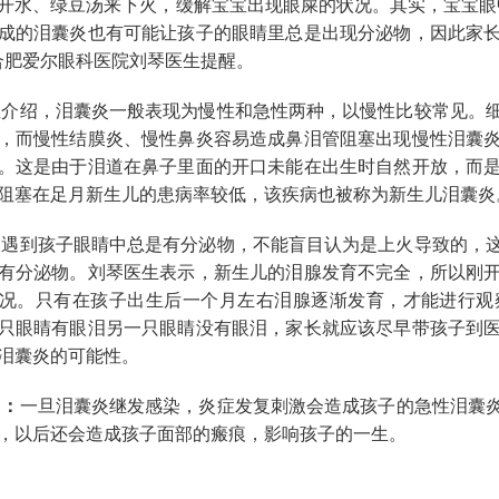
开水、绿豆汤来下火，缓解宝宝出现眼屎的状况。其实，宝宝眼
成的泪囊炎也有可能让孩子的眼睛里总是出现分泌物，因此家
合肥爱尔眼科医院刘琴医生提醒。
介绍，泪囊炎一般表现为慢性和急性两种，以慢性比较常见。
，而慢性结膜炎、慢性鼻炎容易造成鼻泪管阻塞出现慢性泪囊
。这是由于泪道在鼻子里面的开口未能在出生时自然开放，而
阻塞在足月新生儿的患病率较低，该疾病也被称为新生儿泪囊炎
遇到孩子眼睛中总是有分泌物，不能盲目认为是上火导致的，
有分泌物。刘琴医生表示，新生儿的泪腺发育不完全，所以刚
况。只有在孩子出生后一个月左右泪腺逐渐发育，才能进行观
只眼睛有眼泪另一只眼睛没有眼泪，家长就应该尽早带孩子到
泪囊炎的可能性。
】：
一旦泪囊炎继发感染，炎症发复刺激会造成孩子的急性泪囊
，以后还会造成孩子面部的瘢痕，影响孩子的一生。