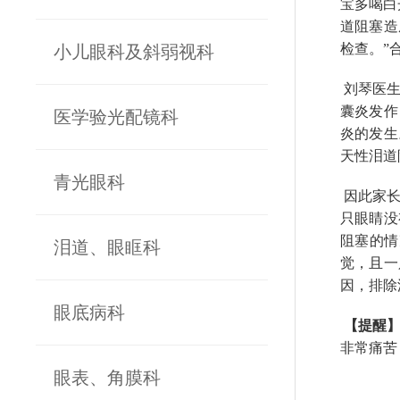
宝多喝白
道阻塞造
检查。”
小儿眼科及斜弱视科
刘琴医生
囊炎发作
医学验光配镜科
炎的发生
天性泪道
青光眼科
因此家长
只眼睛没
阻塞的情
泪道、眼眶科
觉，且一
因，排除
眼底病科
【提醒
非常痛苦
眼表、角膜科