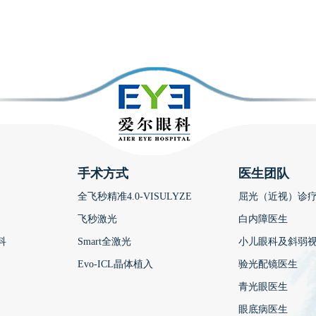
手术方式
医生团队
全飞秒精准4.0-VISULYZE
屈光（近视）诊
飞秒激光
白内障医生
科
Smart全激光
小儿眼科及斜弱
Evo-ICL晶体植入
验光配镜医生
青光眼医生
眼底病医生