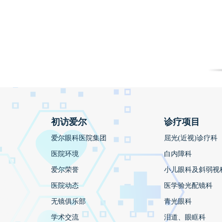
初访爱尔
诊疗项目
爱尔眼科医院集团
屈光(近视)诊疗科
医院环境
白内障科
爱尔荣誉
小儿眼科及斜弱视
医院动态
医学验光配镜科
无镜俱乐部
青光眼科
学术交流
泪道、眼眶科