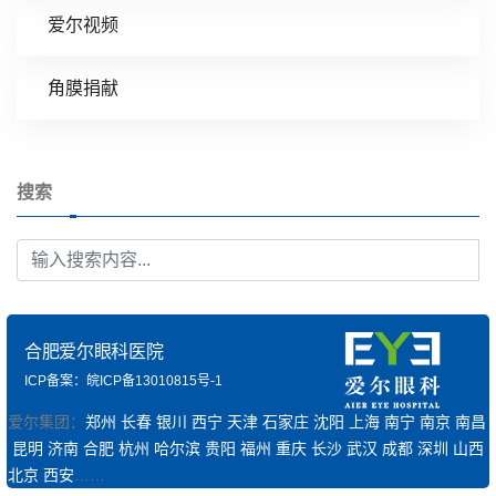
爱尔视频
角膜捐献
搜索
合肥爱尔眼科医院
ICP备案：皖ICP备13010815号-1
爱尔集团：
郑州
长春
银川
西宁
天津
石家庄
沈阳
上海
南宁
南京
南昌
昆明
济南
合肥
杭州
哈尔滨
贵阳
福州
重庆
长沙
武汉
成都
深圳
山西
北京
西安
……