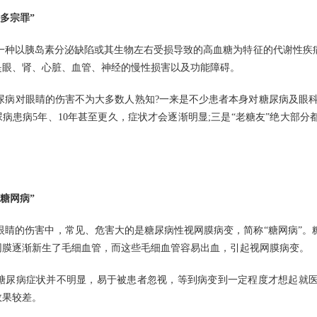
多宗罪”
一种以胰岛素分泌缺陷或其生物左右受损导致的高血糖为特征的代谢性疾
是眼、肾、心脏、血管、神经的慢性损害以及功能障碍。
尿病对眼睛的伤害不为大多数人熟知?一来是不少患者本身对糖尿病及眼科
尿病患病5年、10年甚至更久，症状才会逐渐明显;三是“老糖友”绝大部
糖网病”
眼睛的伤害中，常见、危害大的是糖尿病性视网膜病变，简称“糖网病”。
网膜逐渐新生了毛细血管，而这些毛细血管容易出血，引起视网膜病变。
糖尿病症状并不明显，易于被患者忽视，等到病变到一定程度才想起就
效果较差。