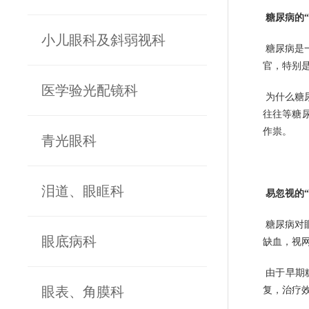
糖尿病的“
小儿眼科及斜弱视科
糖尿病是
官，特别
医学验光配镜科
为什么糖
往往等糖
作祟。
青光眼科
泪道、眼眶科
易忽视的“
糖尿病对
眼底病科
缺血，视
由于早期
眼表、角膜科
复，治疗