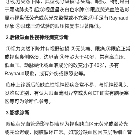
①视力突然下降，典型视野缺损;②头痛、眼痕、特别是由
于颞动脉炎引起;③视盘呈灰白色水肿;④眼底荧光血管造影
显示视盘低荧光或荧光充盈慢或不充盈;⑤手足有Raynaud
现象;⑥眼球压迫试验的眼压恢复率显著降低。
2.后段缺血性视神经病变诊断
①视力突然下降并有视野缺损;②无头痛、眼痛;③眼底正常
或视盘鼻侧略淡，边界清;④年龄大于40岁，常有高血压、
低血压、动脉硬化或血液成分的改变;小于40岁，多有
Raynaud现象，或有外伤或惊恐史等。
临床上诊断后段缺血性视神经病变常不易，与视神经乳头
炎难以鉴别，有认为眼血流图异常或头颅CT证实有脑梗塞
区等可为诊断作参考。
3.影像诊断
眼底荧光血管造影早期表现为视盘缺血区无荧光或弱荧光
或充盈迟缓，网膜循环正常。如部分缺血区因表层毛细血管