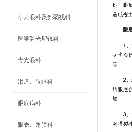
称。眼
造成视
小儿眼科及斜弱视科
眼底病
医学验光配镜科
1
病也会
青光眼科
等。
2
泪道、眼眶科
睛眼底
加。
眼底病科
3
网膜裂
眼表、角膜科