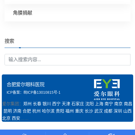
角膜捐献
搜索
合肥爱尔眼科医院
ICP备案：皖ICP备13010815号-1
爱尔集团：
郑州
长春
银川
西宁
天津
石家庄
沈阳
上海
南宁
南京
南昌
昆明
济南
合肥
杭州
哈尔滨
贵阳
福州
重庆
长沙
武汉
成都
深圳
山西
北京
西安
……