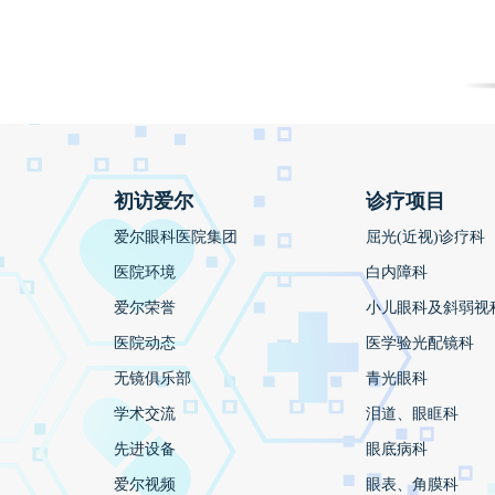
初访爱尔
诊疗项目
爱尔眼科医院集团
屈光(近视)诊疗科
医院环境
白内障科
爱尔荣誉
小儿眼科及斜弱视
医院动态
医学验光配镜科
无镜俱乐部
青光眼科
学术交流
泪道、眼眶科
先进设备
眼底病科
爱尔视频
眼表、角膜科