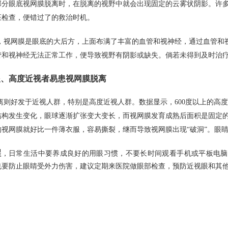
部分眼底视网膜脱离时，在脱离的视野中就会出现固定的云雾状阴影。许
医检查，便错过了的救治时机。
，视网膜是眼底的大后方，上面布满了丰富的血管和视神经，通过血管和
管和视神经无法正常工作，便导致视野有阴影或缺失。倘若未得到及时治
、高度近视者易患视网膜脱离
离则好发于近视人群，特别是高度近视人群。数据显示，600度以上的高度
结构发生变化，眼球逐渐扩张变大变长，而视网膜发育成熟后面积是固定
的视网膜就好比一件薄衣服，容易撕裂，继而导致视网膜出现“破洞”。眼睛
醒
，日常生活中要养成良好的用眼习惯，不要长时间观看手机或平板电脑
也要防止眼睛受外力伤害，建议定期来医院做眼部检查，预防近视眼和其