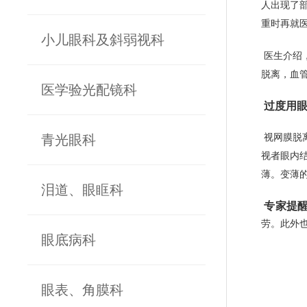
人出现了
重时再就
小儿眼科及斜弱视科
医生介绍
脱离，血
医学验光配镜科
过度用眼
青光眼科
视网膜脱
视者眼内
薄。变薄
泪道、眼眶科
专家提
劳。此外
眼底病科
眼表、角膜科