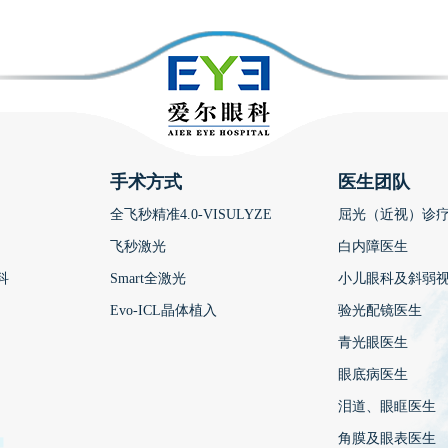
手术方式
医生团队
全飞秒精准4.0-VISULYZE
屈光（近视）诊
飞秒激光
白内障医生
科
Smart全激光
小儿眼科及斜弱
Evo-ICL晶体植入
验光配镜医生
青光眼医生
眼底病医生
泪道、眼眶医生
角膜及眼表医生