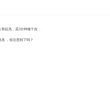
生有征兆，花3分钟做个自…
前兆 ，你注意到了吗？