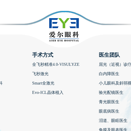
手术方式
医生团队
全飞秒精准4.0-VISULYZE
屈光（近视）诊
飞秒激光
白内障医生
科
Smart全激光
小儿眼科及斜弱
Evo-ICL晶体植入
验光配镜医生
青光眼医生
眼底病医生
泪道、眼眶医生
角膜及眼表医生