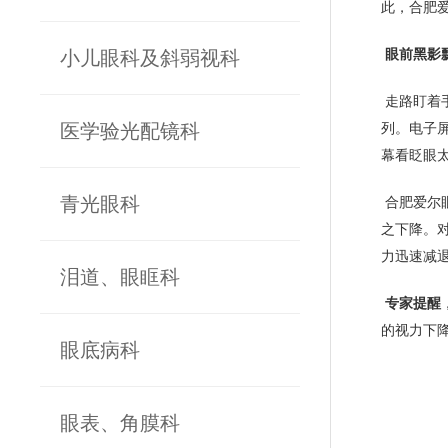
此，合肥
小儿眼科及斜弱视科
眼前黑影
走路盯着
医学验光配镜科
列。电子
幕看眨眼
青光眼科
合肥爱尔
之下降。
力迅速减
泪道、眼眶科
专家提醒
的视力下
眼底病科
眼表、角膜科