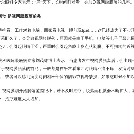
爱尔眼科专家表示：“屏”天下，长时间盯着看，会加剧视网膜脱落的几率
飘动 是视网膜脱落前兆
手机看、工作对着电脑，回家看电视，睡前玩Ipad……这已经成为了不
屏幕盯久了，会导致视网膜脱落，原因就是由于手机、电脑等电子屏幕比
太少，会引起眼睛干涩，严重时会引起角膜上皮点状剥脱、不可扭转的近
眼科医院眼底病专家刘茂雄博士表示，当患者发生视网膜脱离后，会出现
对于视网膜脱落的前兆，一般都是在平常看东西时眼睛不痛不痒，发病时
退，或者可以感到病变对侧相应部位的阴影或视野缺损。如果这时候不加
，视网膜刚开始脱落范围很小，若不及时治疗，脱落面积就会不断扩大，
降，治疗难度大大增加。