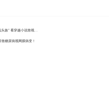
低头族” 看穿越小说致视…
导致糖尿病视网膜病变！