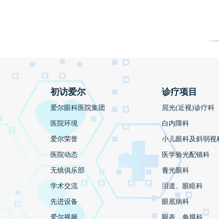
初访爱尔
诊疗项目
爱尔眼科医院集团
屈光(近视)诊疗科
医院环境
白内障科
爱尔荣誉
小儿眼科及斜弱视
医院动态
医学验光配镜科
无镜俱乐部
青光眼科
学术交流
泪道、眼眶科
先进设备
眼底病科
爱尔视频
眼表、角膜科