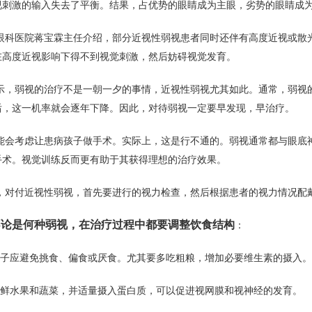
视刺激的输入失去了平衡。结果，占优势的眼睛成为主眼，劣势的眼睛成
眼科医院蒋宝霖主任介绍，部分近视性弱视患者同时还伴有高度近视或散
在高度近视影响下得不到视觉刺激，然后妨碍视觉发育。
示，弱视的治疗不是一朝一夕的事情，近视性弱视尤其如此。通常，弱视的
后，这一机率就会逐年下降。因此，对待弱视一定要早发现，早治疗。
能会考虑让患病孩子做手术。实际上，这是行不通的。弱视通常都与眼底
手术。视觉训练反而更有助于其获得理想的治疗效果。
，对付近视性弱视，首先要进行的视力检查，然后根据患者的视力情况配
论是何种弱视，在治疗过程中都要调整饮食结构
：
孩子应避免挑食、偏食或厌食。尤其要多吃粗粮，增加必要维生素的摄入。
新鲜水果和蔬菜，并适量摄入蛋白质，可以促进视网膜和视神经的发育。