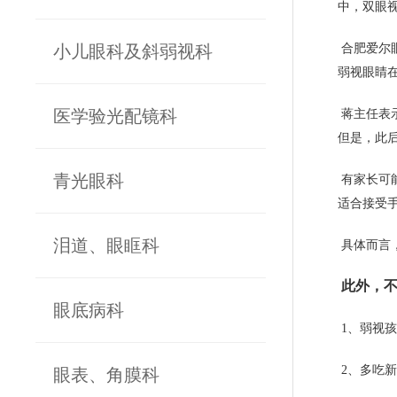
中，双眼
小儿眼科及斜弱视科
合肥爱尔
弱视眼睛
医学验光配镜科
蒋主任表
但是，此
青光眼科
有家长可
适合接受
泪道、眼眶科
具体而言
此外，不
眼底病科
1、弱视
2、多吃
眼表、角膜科