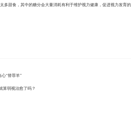
吃太多甜食，其中的糖分会大量消耗有利于维护视力健康，促进视力发育
心“替罪羊”
 就算弱视治愈了吗？