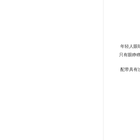
年轻人眼
只有眼睁
配带具有