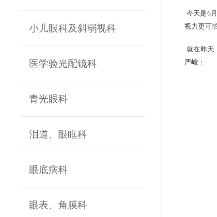
今天是6
小儿眼科及斜弱视科
视力更可
就在昨天
医学验光配镜科
严峻：
青光眼科
泪道、眼眶科
眼底病科
眼表、角膜科