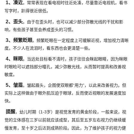
1、凑近
。常常表现在看电视时往近处凑，尽量靠近电视机，看书
写字时，趴得很近很低。
2、歪头
。由于在歪头时，也可以减少部分弥散光线的干扰和影
响，有些孩子甚至会养成歪头的习惯。
3、频繁眨眼
。频繁眨眼在一定程度上可缓解近视，增加视力清晰
度。不少人在流泪时，看东西也会更清楚一些。
4、眯眼
。当远处目标看不清时，孩子往往会眯起眼睛，因为眯眼
时眼睑可以遮挡部分瞳孔，减少弥散光线，从而暂时提高和改善视
敏度。
5、皱眉
。皱起眉头，企图使双眼都“用力”，以此来改善视力。但
实际上这样做由于眼外肌压迫于眼球，反而使近视眼的发展速度加
快。
提醒
，幼儿时期（1-3岁）是视觉发育的黄金阶段，一般来说，视
觉的立体感在三岁以前就应该成型，其后至五岁左右视力仍继续缓
慢发育，至十岁之后达到成熟阶段。因此，为了维护孩子的视力健