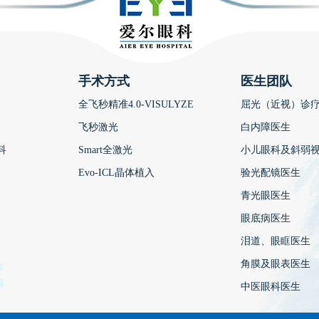
手术方式
医生团队
全飞秒精准4.0-VISULYZE
屈光（近视）诊
飞秒激光
白内障医生
科
Smart全激光
小儿眼科及斜弱
Evo-ICL晶体植入
验光配镜医生
青光眼医生
眼底病医生
泪道、眼眶医生
角膜及眼表医生
中医眼科医生