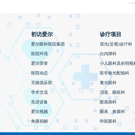
初访爱尔
诊疗项目
爱尔眼科医院集团
屈光(近视)诊疗科
医院环境
白内障科
爱尔荣誉
小儿眼科及斜弱视
医院动态
医学验光配镜科
无镜俱乐部
青光眼科
学术交流
泪道、眼眶科
先进设备
眼底病科
爱尔视频
眼表、角膜科
角膜捐献
中医眼科