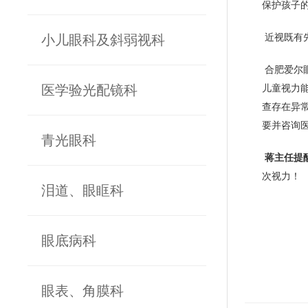
保护孩子
小儿眼科及斜弱视科
近视既有
合肥爱尔
医学验光配镜科
儿童视力
查存在异
要并咨询
青光眼科
蒋主任提
次视力！
泪道、眼眶科
眼底病科
眼表、角膜科