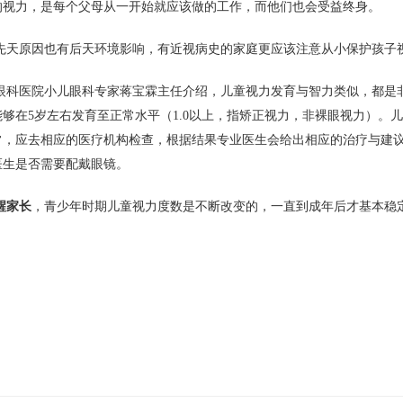
的视力，是每个父母从一开始就应该做的工作，而他们也会受益终身。
先天原因也有后天环境影响，有近视病史的家庭更应该注意从小保护孩子
眼科医院小儿眼科专家蒋宝霖主任介绍，儿童视力发育与智力类似，都是非
能够在5岁左右发育至正常水平（1.0以上，指矫正视力，非裸眼视力）。
常，应去相应的医疗机构检查，根据结果专业医生会给出相应的治疗与建
医生是否需要配戴眼镜。
醒家长
，青少年时期儿童视力度数是不断改变的，一直到成年后才基本稳