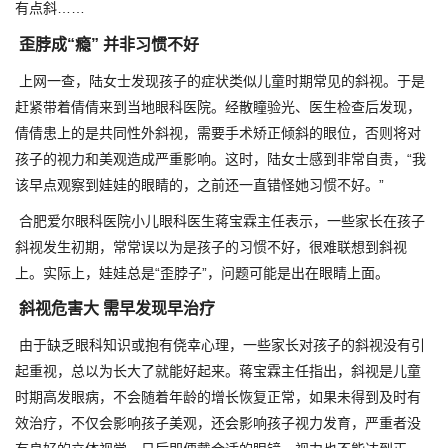
有点斜……
歪脖成“瘾” 并非习惯不好
上网一查，陆女士发现孩子的症状类似儿童时期常见的斜视。于是
赶紧带着倩倩来到当地眼科医院。经散瞳验光、医生检查后发现，
倩倩患上的是共同性外斜视，需要手术矫正倾斜的眼位，否则将对
孩子的视力和美观造成严重影响。这时，陆女士感到非常自责，“我
该早点观察到娃娃的眼睛的，之前还一直错怪她习惯不好。”
合肥爱尔眼科医院小儿眼科医生蒋宝霖主任表示，一些家长在孩子
斜视发生初期，常常误以为是孩子的习惯不好，很难联想到斜视
上。实际上，娃娃总是“歪脖子”，问题可能是出在眼睛上面。
斜视危害大 需早发现早治疗
由于缺乏眼科知识或抱有侥幸心理，一些家长对孩子的斜视没有引
起重视，总以为长大了就能好起来。蒋宝霖主任指出，斜视是儿童
时期高发眼病，不会随着年龄的增长恢复正常，如果未得到及时有
效治疗，不仅会影响孩子美观，还会影响孩子视力发育，严重者没