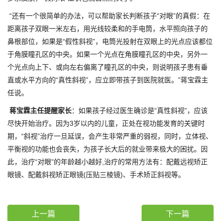
“还有一个很简单的办法，可以帮助家长判断孩子“对眼”的真假：在
距离孩子双眼一米左右，用光线较柔和的手电筒，水平照向孩子的
鼻根部位，如果是“假性斜视”，电筒光投射在双眼上的光点应该都位
于角膜瞳孔区的中央。如果一个光点在角膜瞳孔区的中央，另外一
个光点向上下、或向左右偏离了瞳孔区的中央，则说明孩子患有垂
直或水平方向的“真性斜视”，应立即带孩子到医院就医。”蒋宝霖主
任说。
蒋宝霖主任提醒家长
：如果孩子经过医生确诊是“真性斜视”，应该
尽快开始治疗。因为3岁以内的儿童，正处在视功能发育的关键时
期，“斜视”治疗一旦延误，会产生非常严重的弱视，同时，立体视、
平衡视的功能也会丧失，为孩子长大后的就业带来极大的困扰。因
此，治疗“对眼”的年龄越小越好,治疗的常用方法有：配戴远视矫正
眼镜、配戴斜视矫正眼镜(压贴三棱镜)、手术矫正斜视等。
上一篇
下一篇