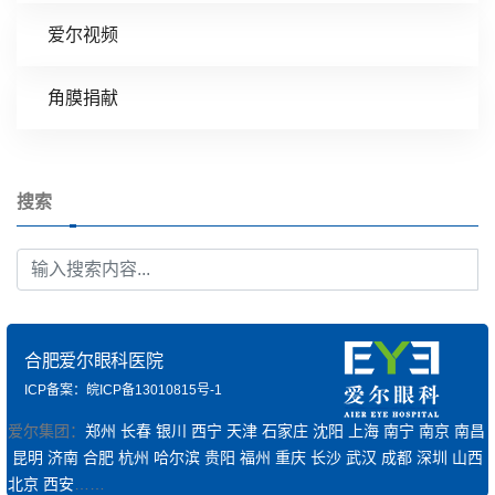
爱尔视频
角膜捐献
搜索
合肥爱尔眼科医院
ICP备案：皖ICP备13010815号-1
爱尔集团：
郑州
长春
银川
西宁
天津
石家庄
沈阳
上海
南宁
南京
南昌
昆明
济南
合肥
杭州
哈尔滨
贵阳
福州
重庆
长沙
武汉
成都
深圳
山西
北京
西安
……