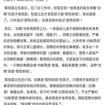
蒋宝霖主任表示，在门诊工作中，经常见到一些焦急的家长带着“对
眼”的孩子来就医，检查之后才发现孩子是“假性斜视”。家长疑惑
了，只听说过“假性近视”，还真没有听说过“假性斜视”！
其实，“对眼”也有真假性之分，一些婴幼儿由于面部轮廓尚未发育
完全，出现鼻梁扁平（俗称：塌鼻子），双眼之间距离较宽，严重
的还有倒睫毛等。具有这些面容特征的婴幼儿，大多伴有“内眦赘皮”
的体征，即与正常儿童相比，双眼的内侧靠近鼻根部，各多出一半
月形皮皱，导致内侧眼球巩膜（白眼球）暴露较少，使旁人容易产
生双眼的角膜（黑眼球）靠得很近的错觉，尤其是孩子向侧面注视
时，一只眼的角膜会被“内眦赘皮”遮盖，看起来更像“对眼”。这种“对
眼”就是“假性斜视”。
蒋宝霖主任还介绍，如果是“假性斜视”的孩子，只需用手指将孩子
鼻梁旁的皮肤轻轻地对称捏起，使被遮盖的双眼内侧巩膜（白眼
球）暴露出来，会发现，孩子的“对眼”立即就消失了。不太严重的
“内眦赘皮”随着年龄的增长，鼻梁骨逐步发育变高，撑起双眼内侧的
多余皮肤，“假对眼”症状也就自然消失了。