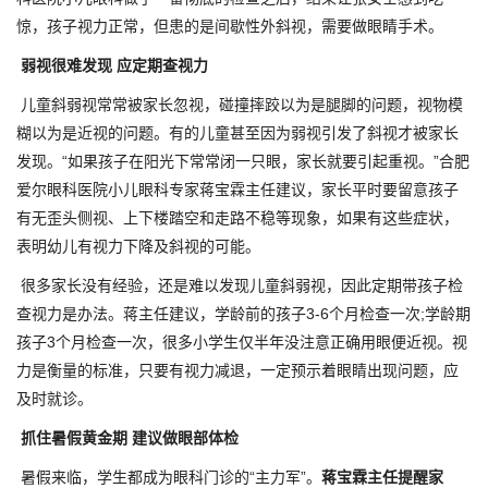
惊，孩子视力正常，但患的是间歇性外斜视，需要做眼睛手术。
弱视很难发现 应定期查视力
儿童斜弱视常常被家长忽视，碰撞摔跤以为是腿脚的问题，视物模
糊以为是近视的问题。有的儿童甚至因为弱视引发了斜视才被家长
发现。“如果孩子在阳光下常常闭一只眼，家长就要引起重视。”合肥
爱尔眼科医院小儿眼科专家蒋宝霖主任建议，家长平时要留意孩子
有无歪头侧视、上下楼踏空和走路不稳等现象，如果有这些症状，
表明幼儿有视力下降及斜视的可能。
很多家长没有经验，还是难以发现儿童斜弱视，因此定期带孩子检
查视力是办法。蒋主任建议，学龄前的孩子3-6个月检查一次;学龄期
孩子3个月检查一次，很多小学生仅半年没注意正确用眼便近视。视
力是衡量的标准，只要有视力减退，一定预示着眼睛出现问题，应
及时就诊。
抓住暑假黄金期 建议做眼部体检
暑假来临，学生都成为眼科门诊的“主力军”。
蒋宝霖主任提醒家