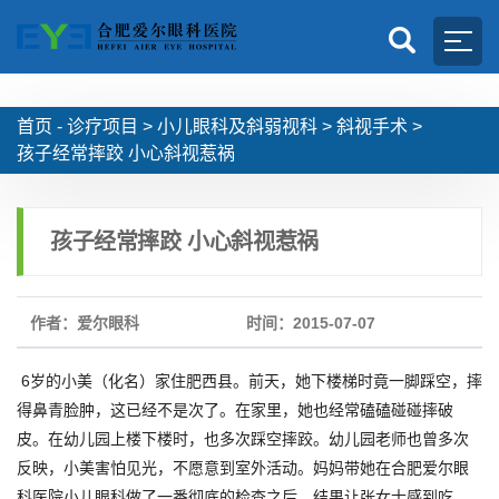
首页 -
诊疗项目
>
小儿眼科及斜弱视科
>
斜视手术
>
孩子经常摔跤 小心斜视惹祸
孩子经常摔跤 小心斜视惹祸
作者：爱尔眼科
时间：2015-07-07
6岁的小美（化名）家住肥西县。前天，她下楼梯时竟一脚踩空，摔
得鼻青脸肿，这已经不是次了。在家里，她也经常磕磕碰碰摔破
皮。在幼儿园上楼下楼时，也多次踩空摔跤。幼儿园老师也曾多次
反映，小美害怕见光，不愿意到室外活动。妈妈带她在合肥爱尔眼
科医院小儿眼科做了一番彻底的检查之后，结果让张女士感到吃