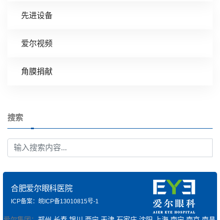
先进设备
爱尔视频
角膜捐献
搜索
合肥爱尔眼科医院
ICP备案：皖ICP备13010815号-1
爱尔集团：
郑州
长春
银川
西宁
天津
石家庄
沈阳
上海
南宁
南京
南昌