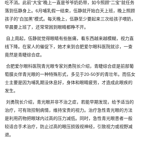
吃不消。此前“大宝”晚上一直是爷爷奶奶带，如今照顾“二宝”就任务
落到伍静身上。6月哺乳假一结束，伍静就开始白天上班，晚上照顾
孩子的“白加黑”模式。每天晚上，伍静至少要起来三次给孩子喂奶，
早晨要上班了，还常常困到眼睛都睁不开。
自上周起，伍静就觉得眼睛有些胀痛，看东西越来越模糊，视力直
线下降。在家人的催促下，她才来到合肥爱尔眼科医院就诊，一查
竟然是青睫综合症。
合肥爱尔眼科医院青光眼专家刘勇院长介绍，青睫综合症是前部葡
萄膜炎伴青光眼的一种特殊形式，多见于20-50岁的青壮年。而伍女
士主要是因为哺乳期没休息好，身体和眼睛疲劳，才造成此眼疾的
发生。
刘勇院长介绍，青光眼并非不治之症，若能早期发现，给予适当的
治疗，可有效控制病情，维持宝贵的视力。治疗急性青光眼的方法
是利用药物把眼球内过高的压力减低。同时，急性青光眼患者一般
较适合手术治疗，防止过高的眼压损毁视神经，引致视力或视野减
退。