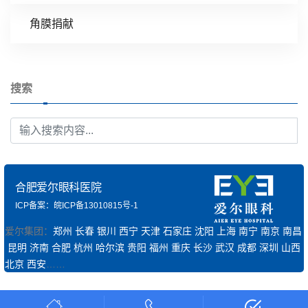
角膜捐献
搜索
合肥爱尔眼科医院
ICP备案：皖ICP备13010815号-1
爱尔集团：
郑州
长春
银川
西宁
天津
石家庄
沈阳
上海
南宁
南京
南昌
昆明
济南
合肥
杭州
哈尔滨
贵阳
福州
重庆
长沙
武汉
成都
深圳
山西
北京
西安
……