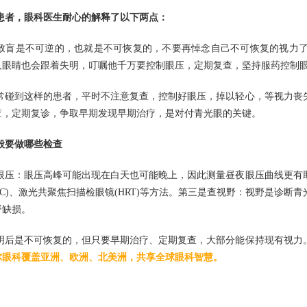
患者，眼科医生耐心的解释了以下两点：
致盲是不可逆的，也就是不可恢复的，不要再悼念自己不可恢复的视力
只眼睛也会跟着失明，叮嘱他千万要控制眼压，定期复查，坚持服药控制
常碰到这样的患者，平时不注意复查，控制好眼压，掉以轻心，等视力丧
查，定期复诊，争取早期发现早期治疗，是对付青光眼的关键。
般要做哪些检查
眼压：眼压高峰可能出现在白天也可能晚上，因此测量昼夜眼压曲线更有
TC)、激光共聚焦扫描检眼镜(HRT)等方法。第三是查视野：视野是诊
野缺损。
明后是不可恢复的，但只要早期治疗、定期复查，大部分能保持现有视力
尔眼科覆盖亚洲、欧洲、北美洲，共享全球眼科智慧。