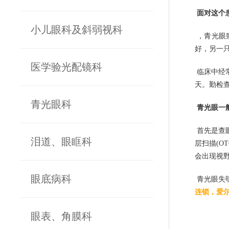
面对这个
小儿眼科及斜弱视科
，青光眼
好，另一
医学验光配镜科
临床中经
天。勤检
青光眼科
青光眼一
首先是查
泪道、眼眶科
层扫描(O
会出现视
眼底病科
青光眼失
连锁，爱
眼表、角膜科