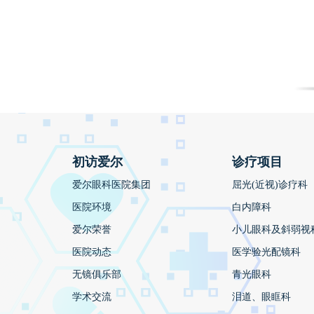
初访爱尔
诊疗项目
爱尔眼科医院集团
屈光(近视)诊疗科
医院环境
白内障科
爱尔荣誉
小儿眼科及斜弱视
医院动态
医学验光配镜科
无镜俱乐部
青光眼科
学术交流
泪道、眼眶科