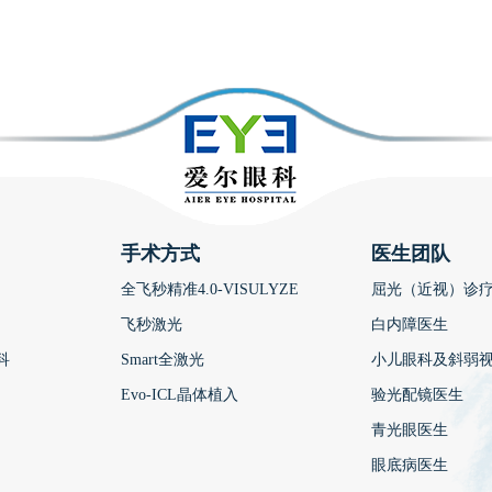
手术方式
医生团队
全飞秒精准4.0-VISULYZE
屈光（近视）诊
飞秒激光
白内障医生
科
Smart全激光
小儿眼科及斜弱
Evo-ICL晶体植入
验光配镜医生
青光眼医生
眼底病医生