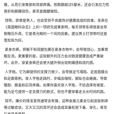
痛，从而引发臀部和背部疼痛。若鞋跟超过5厘米，还会引发应力性
骨折和脚踝扭伤，甚至是跟腱缩短。
领带。即使是男人，也会受到不良服饰对健康造成的损害。发表在
《英国眼科杂志》上的一项研究成果表明，每天领带系得很紧会导
致眼压升高，它是青光眼的一个风险因素。建议男士打领带时还是
宽松些为好。
紧身衣裤。把躯干和双腿包裹在紧身衣物中，会导致烧心、加重胃
酸反流。更重要的是，这些额外的压力会对肠道健康造成严重破
坏。此外，穿紧身裤还会使大腿外侧出现刺痛感和烧灼感。
人字拖。它为脚提供的支撑力很少，会导致足弓塌陷、足底筋膜炎
和足跟骨刺。穿人字拖走路时，步幅会缩短，脚趾也会蜷曲，导致
髋部、膝盖和后背疼痛。如果你喜欢穿人字拖，不妨选择有坡度、
能为足弓提供一定支撑力的款式，但也不要穿着走太长时间的路。
耳环。廉价的珠宝首饰通常含有镍，这种金属元素会引起皮肤刺痒
等过敏症状。又大又沉的耳环还会造成耳垂松弛下垂、穿孔，甚至