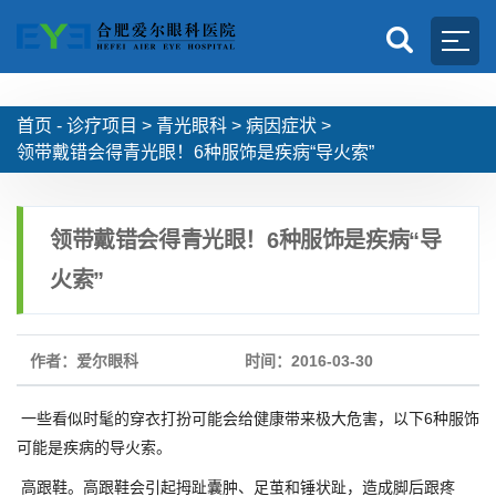
首页 -
诊疗项目
>
青光眼科
>
病因症状
>
领带戴错会得青光眼！6种服饰是疾病“导火索”
领带戴错会得青光眼！6种服饰是疾病“导
火索”
作者：爱尔眼科
时间：2016-03-30
一些看似时髦的穿衣打扮可能会给健康带来极大危害，以下6种服饰
可能是疾病的导火索。
高跟鞋。高跟鞋会引起拇趾囊肿、足茧和锤状趾，造成脚后跟疼