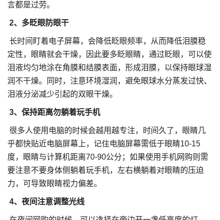
言都是过劳。
2、多眨眼防眼干
长时间盯着电子屏幕，会降低眨眼频率，从而降低泪膜稳
定性，眼睛就会干燥，因此要多眨眼睛，通过眨眼，可以使
泪液均匀地涂在角膜和结膜表面，形成泪膜，以保持眼球湿
润不干燥。同时，注意环境湿润，避免眼球水分蒸发过快、
泪液分泌减少引起的双眼干燥。
3、保持距离勿躺着玩手机
很多人使用电脑的时候会越用越专注，时间久了，眼睛几
乎都快贴近电脑屏幕上，记住电脑屏幕需低于眼睛10-15
度，眼睛与计算机距离70-90公分；如果使用手机网购则需
要注意不要身体侧躺着玩手机，左右横躺着对眼睛的压迫
力，可导致眼睛视力偏差。
4、夜间注意调整光线
在夜间网购的时候，可以选择在旁边开一盏低亮度的灯，