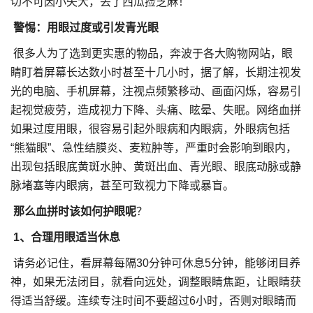
切不可因小失大，丢了西瓜捡芝麻！
警惕：用眼过度或引发青光眼
很多人为了选到更实惠的物品，奔波于各大购物网站，眼
睛盯着屏幕长达数小时甚至十几小时，据了解，长期注视发
光的电脑、手机屏幕，注视点频繁移动、画面闪烁，容易引
起视觉疲劳，造成视力下降、头痛、眩晕、失眠。网络血拼
如果过度用眼，很容易引起外眼病和内眼病，外眼病包括
“熊猫眼”、急性结膜炎、麦粒肿等，严重时会影响到眼内，
出现包括眼底黄斑水肿、黄斑出血、青光眼、眼底动脉或静
脉堵塞等内眼病，甚至可致视力下降或暴盲。
那么血拼时该如何护眼呢
？
1、合理用眼适当休息
请务必记住，看屏幕每隔30分钟可休息5分钟，能够闭目养
神，如果无法闭目，就看向远处，调整眼睛焦距，让眼睛获
得适当舒缓。连续专注时间不要超过6小时，否则对眼睛而