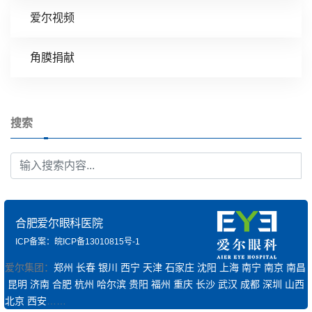
爱尔视频
角膜捐献
搜索
合肥爱尔眼科医院
ICP备案：皖ICP备13010815号-1
爱尔集团：
郑州
长春
银川
西宁
天津
石家庄
沈阳
上海
南宁
南京
南昌
昆明
济南
合肥
杭州
哈尔滨
贵阳
福州
重庆
长沙
武汉
成都
深圳
山西
北京
西安
……