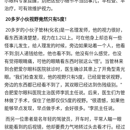
尔眼科专家提醒，别把这些小细节不当回事儿，早检查、早
治疗，可有效维护视力。
20多岁小伙视野竟然只有5度！
20多岁的小伙子管林(化名)是一名理发师，他的视力很好，
看东西清清楚楚，视力在1.2以上。可在他身上却总有一些
怪事儿发生，给人理发的时候，旁边如果站着一个人，他看
不到;别人递钱给他，他也看不到。他没有什么感觉，也没
有觉得眼睛痛，可他的眼睛看东西时就这么“怪”。当管林来
到合肥爱尔眼科医院就诊时，医生确诊其患上了开角型青光
眼。“我们检查发现，他的视野只有5度，已经是管状视野，
旁边的东西都已经看不到了，其双眼已经达到伤残级别。”
合肥爱尔眼科医院主治医师李凯主任说。后来，医生们为管
林做了手术，保住了他那仅仅5度的视野。“很遗憾，如果他
能够早点发现，早点做手术，会好很多。”李凯主任说。
而另一位患者是名年轻的驾驶员，开车时，平常人瞄一眼
就能看到的后视镜，他却要费力气地转过头去看才行。经过