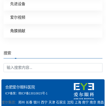
先进设备
爱尔视频
角膜捐献
搜索
合肥爱尔眼科医院
ICP备案：皖ICP备13010815号-1
爱尔集团：
郑州
长春
银川
西宁
天津
石家庄
沈阳
上海
南宁
南京
南昌