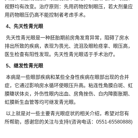
视野均有改变。治疗原则：先用药物控制眼压，若大剂量应
用药物眼压仍高不能控制者考虑手术。
4、先天性青光眼
先天性青光眼是一种胚胎期前房角发育异常，阻碍了房水
排出所致的疾病，表现为畏光、流泪及眼睑痉挛、眼压高，
医生检查有阳性发现。先天性青光眼适于手术治疗。
5、继发性青光眼
本病是一些眼部疾病和某些全身性疾病在眼部出现的合并
症，它通过影响房水循环使眼压升高。粘连性角膜白斑、虹
膜睫状体炎，外伤性眼内出血、房角挫伤、白内障膨胀期、
虹膜新生血管等均可继发青光眼。
以上就是对一些主要青光眼症状的相关介绍，希望对您有
所帮助，感谢您的关注与支持!(咨询电话：0551-65580888)