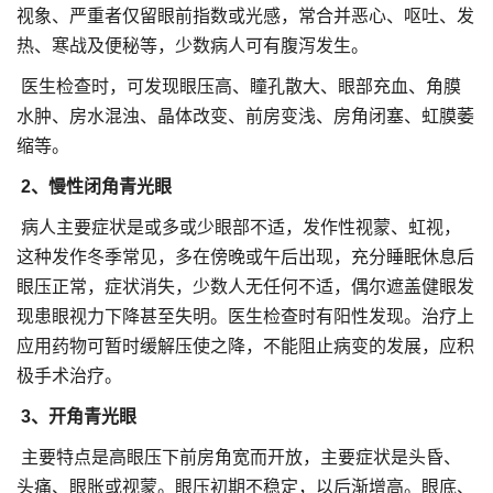
视象、严重者仅留眼前指数或光感，常合并恶心、呕吐、发
热、寒战及便秘等，少数病人可有腹泻发生。
医生检查时，可发现眼压高、瞳孔散大、眼部充血、角膜
水肿、房水混浊、晶体改变、前房变浅、房角闭塞、虹膜萎
缩等。
2、慢性闭角青光眼
病人主要症状是或多或少眼部不适，发作性视蒙、虹视，
这种发作冬季常见，多在傍晚或午后出现，充分睡眠休息后
眼压正常，症状消失，少数人无任何不适，偶尔遮盖健眼发
现患眼视力下降甚至失明。医生检查时有阳性发现。治疗上
应用药物可暂时缓解压使之降，不能阻止病变的发展，应积
极手术治疗。
3、开角青光眼
主要特点是高眼压下前房角宽而开放，主要症状是头昏、
头痛、眼胀或视蒙。眼压初期不稳定，以后渐增高。眼底、