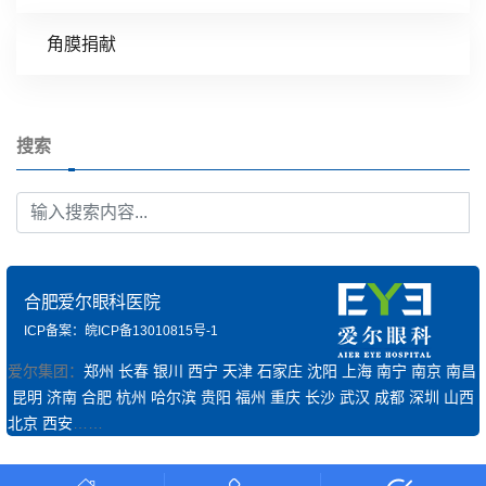
角膜捐献
搜索
合肥爱尔眼科医院
ICP备案：皖ICP备13010815号-1
爱尔集团：
郑州
长春
银川
西宁
天津
石家庄
沈阳
上海
南宁
南京
南昌
昆明
济南
合肥
杭州
哈尔滨
贵阳
福州
重庆
长沙
武汉
成都
深圳
山西
北京
西安
……