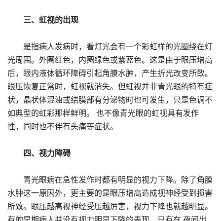
三、虹视的出现
是指病人发病时，看灯光会有一个彩虹样的光圈绕在灯
光周围。外圈红色，内圈绿色或紫蓝色。这是由于眼压增高
后，眼内液体循环障碍引起角膜水肿，产生折光改变所致。
眼压恢复正常时，虹视就消失。但虹视并非青光眼的特有症
状，晶状体混浊或结膜部有分泌物时也可发生，只是色调不
如典型的虹彩那样鲜明。 也不像青光眼的虹视具有发作
性，同时也不伴有头痛等症状。
四、视力障碍
青光眼病在急性发作时都有明显的视力下降。除了角膜
水肿这一原因外，更主要的是眼压增高造成视神经受到损害
所致。眼压越高视神经受压越厉害，视力下降也就越明显。
有的早期病人并没有视力明显下降的表现，只有在 夜间出