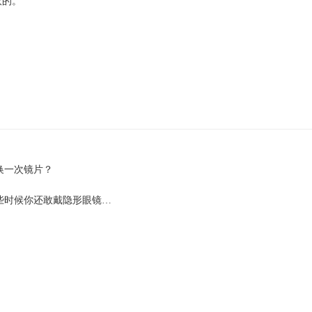
取的。
换一次镜片？
些时候你还敢戴隐形眼镜…