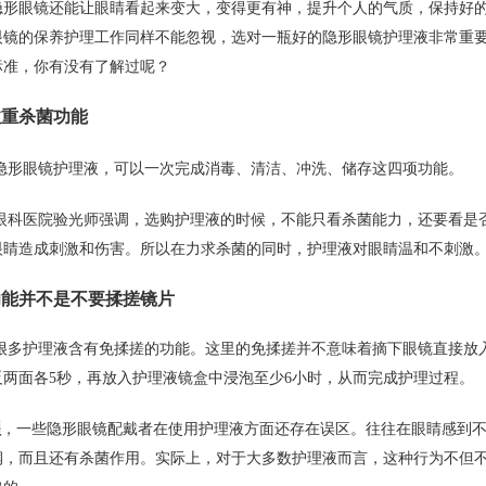
隐形眼镜还能让眼睛看起来变大，变得更有神，提升个人的气质，保持好
眼镜的保养护理工作同样不能忽视，选对一瓶好的隐形眼镜护理液非常重
标准，你有没有了解过呢？
注重杀菌功能
隐形眼镜护理液，可以一次完成消毒、清洁、冲洗、储存这四项功能。
眼科医院验光师强调，选购护理液的时候，不能只看杀菌能力，还要看是
眼睛造成刺激和伤害。所以在力求杀菌的同时，护理液对眼睛温和不刺激
能并不是不要揉搓镜片
很多护理液含有免揉搓的功能。这里的免揉搓并不意味着摘下眼镜直接放
反两面各5秒，再放入护理液镜盒中浸泡至少6小时，从而完成护理过程。
醒
，一些隐形眼镜配戴者在使用护理液方面还存在误区。往往在眼睛感到
润，而且还有杀菌作用。实际上，对于大多数护理液而言，这种行为不但