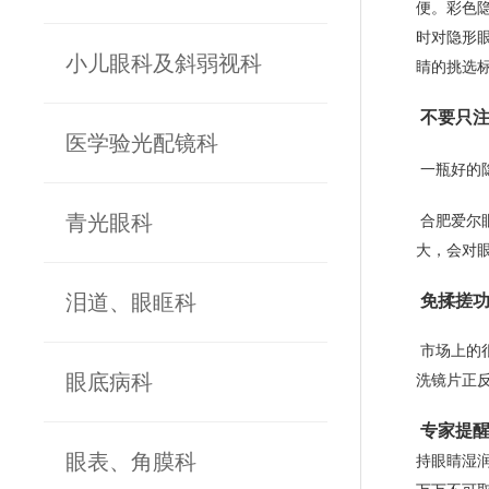
便。彩色
时对隐形
小儿眼科及斜弱视科
睛的挑选
不要只
医学验光配镜科
一瓶好的
青光眼科
合肥爱尔
大，会对
泪道、眼眶科
免揉搓功
市场上的
眼底病科
洗镜片正
专家提
眼表、角膜科
持眼睛湿