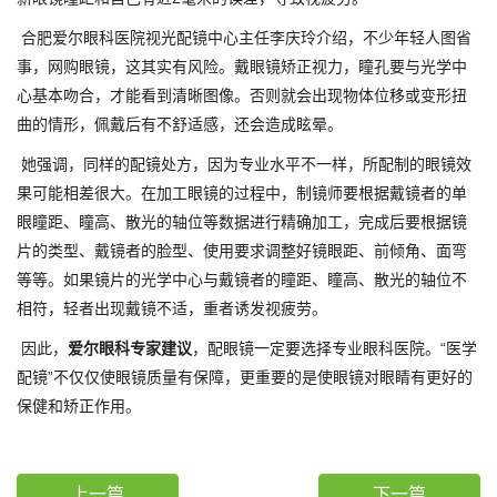
合肥爱尔眼科医院视光配镜中心主任李庆玲介绍，不少年轻人图省
事，网购眼镜，这其实有风险。戴眼镜矫正视力，瞳孔要与光学中
心基本吻合，才能看到清晰图像。否则就会出现物体位移或变形扭
曲的情形，佩戴后有不舒适感，还会造成眩晕。
她强调，同样的配镜处方，因为专业水平不一样，所配制的眼镜效
果可能相差很大。在加工眼镜的过程中，制镜师要根据戴镜者的单
眼瞳距、瞳高、散光的轴位等数据进行精确加工，完成后要根据镜
片的类型、戴镜者的脸型、使用要求调整好镜眼距、前倾角、面弯
等等。如果镜片的光学中心与戴镜者的瞳距、瞳高、散光的轴位不
相符，轻者出现戴镜不适，重者诱发视疲劳。
因此，
爱尔眼科专家建议
，配眼镜一定要选择专业眼科医院。“医学
配镜”不仅仅使眼镜质量有保障，更重要的是使眼镜对眼睛有更好的
保健和矫正作用。
上一篇
下一篇