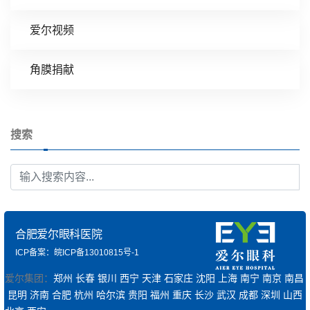
爱尔视频
角膜捐献
搜索
合肥爱尔眼科医院
ICP备案：皖ICP备13010815号-1
爱尔集团：
郑州
长春
银川
西宁
天津
石家庄
沈阳
上海
南宁
南京
南昌
昆明
济南
合肥
杭州
哈尔滨
贵阳
福州
重庆
长沙
武汉
成都
深圳
山西