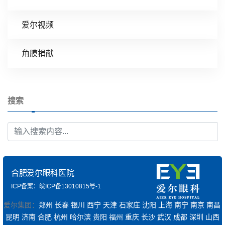
爱尔视频
角膜捐献
搜索
合肥爱尔眼科医院
ICP备案：皖ICP备13010815号-1
爱尔集团：
郑州
长春
银川
西宁
天津
石家庄
沈阳
上海
南宁
南京
南昌
昆明
济南
合肥
杭州
哈尔滨
贵阳
福州
重庆
长沙
武汉
成都
深圳
山西