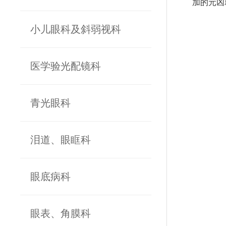
加的元凶
小儿眼科及斜弱视科
医学验光配镜科
青光眼科
泪道、眼眶科
眼底病科
眼表、角膜科