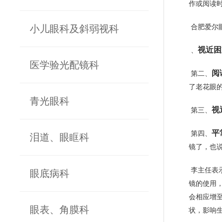
作或阅读
小儿眼科及斜弱视科
合肥爱尔
视近困
、
医学验光配镜科
阅
第二、
了老花眼
青光眼科
视
第三、
平
第四、
泪道、眼眶科
镜了，也
李主任表
眼底病科
镜的使用，
会相应增
眼表、角膜科
状，影响