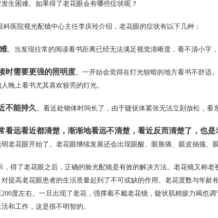
时发生困难。如果得了老花眼会有哪些症状呢？
眼科医院视光配镜中心主任李庆玲介绍，老花眼的症状有以下几种：
难
。当发现往常的阅读看书距离已经无法满足视觉清晰度，看不清小字
读时需要更强的照明度
。一开始会觉得在灯光较暗的地方看书不舒适
的人晚上看书尤其喜欢较亮的灯光。
近不能持久
。看近处物体时间长了，由于睫状体紧张无法立刻放松，看
常看远看近都清楚，渐渐地看远不清楚，看近反而清楚了，也是
说明老花眼开始了。老花眼继续发展还会出现眼酸、眼胀痛、眼皮抽搐、
示，得了老花眼之后，正确的验光配镜是有效的解决方法。老花镜又称老
对提高老花眼患者的生活质量起到了不可或缺的作用。老花度数与年龄相关
至200度左右。一旦出现了老花，强撑着不戴老花镜，睫状肌精疲力竭也
生活和工作，这是很不明智的。