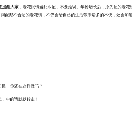
任提醒大家
，老花眼镜当配即配，不要延误。年龄增长后，原先配的老花
时间配戴不合适的老花镜，不仅会给自己的生活带来诸多的不便，还会加
习惯，你还在这样做吗？
法，中的请默默转走！